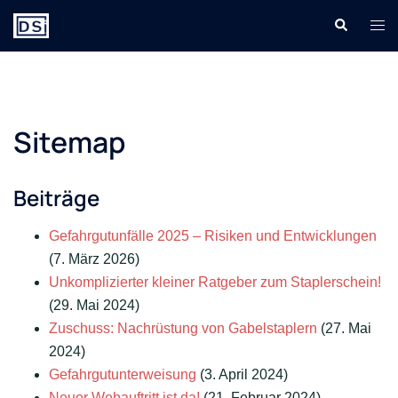
Zum
Suche
Men
Inhalt
ums
springen
Sitemap
Beiträge
Gefahrgutunfälle 2025 – Risiken und Entwicklungen
(7. März 2026)
Unkomplizierter kleiner Ratgeber zum Staplerschein!
(29. Mai 2024)
Zuschuss: Nachrüstung von Gabelstaplern
(27. Mai
2024)
Gefahrgutunterweisung
(3. April 2024)
Neuer Webauftritt ist da!
(21. Februar 2024)