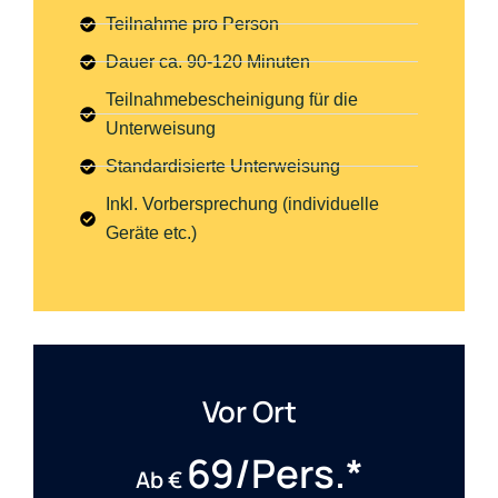
Teilnahme pro Person
Dauer ca. 90-120 Minuten
Teilnahmebescheinigung für die
Unterweisung
Standardisierte Unterweisung
Inkl. Vorbersprechung (individuelle
Geräte etc.)
Vor Ort
69/Pers.*
Ab €